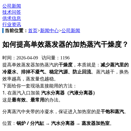
公司新闻
技术问答
供求信息
行业资讯
当前位置：
首页
>
新闻中心
>
公司新闻
如何提高单效蒸发器的加热蒸汽干燥度？
时间：2026-04-09 访问量：1196
提高单效蒸发器加热蒸汽的
干燥度
，本质就是：
减少蒸汽里的
冷凝水、排掉不凝气、稳定汽源、防止回流
。蒸汽越干，换热
效率越高，蒸发量也越稳。
下面给你一套现场直接能用的方法：
1. 在蒸汽入口加装
汽水分离器（汽液分离器）
这是
最有效、最常用
的办法。
分离蒸汽中夹带的冷凝水，保证进入加热室的是
干饱和蒸汽
。
位置：
锅炉 / 分汽缸 → 汽水分离器 → 蒸发器加热室
。