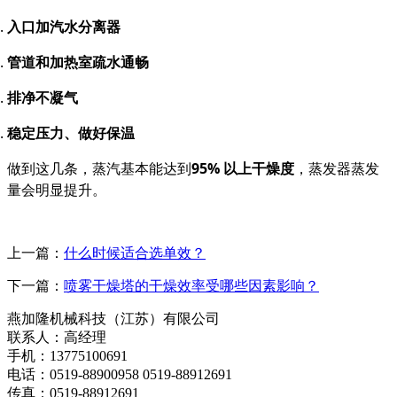
入口加汽水分离器
管道和加热室疏水通畅
排净不凝气
稳定压力、做好保温
做到这几条，蒸汽基本能达到
95% 以上干燥度
，蒸发器蒸发
量会明显提升。
上一篇：
什么时候适合选单效？
下一篇：
喷雾干燥塔的干燥效率受哪些因素影响？
燕加隆机械科技（江苏）有限公司
联系人：高经理
手机：13775100691
电话：0519-88900958 0519-88912691
传真：0519-88912691