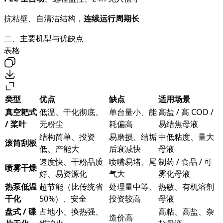
抗粘壁、自清洁结构，
连续运行周期长
二、主要机型与优缺点
表格
类型
优点
缺点
适用场景
真空耙式
低温、干化彻底、
单台量小、能
高盐 / 高 COD /
/ 桨叶
无粉尘
耗偏高
易结焦母液
结构简单、投资
易磨损、结垢
中低粘度、量大
滚筒刮板
低、产能大
后衰减快
母液
速度快、干粉品质
喷嘴易堵、尾
制药 / 食品 / 可
喷雾干燥
好、易资源化
气大
雾化母液
热泵低温
超节能（比传统省
处理量中等、
热敏、有机溶剂
干化
50%）、安全
投资较高
母液
盘式 / 碟
占地小、换热强、
高粘、高盐、杂
造价高