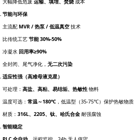
大幅降低危废
运输、填埋、焚烧
成本
节能与环保
主流配
MVR / 热泵 / 低温真空
技术
比传统工艺
节能 30%-50%
冷凝水
回用率≥90%
全封闭、尾气净化，
无二次污染
适应性强（高难母液克星）
可处理：
高盐、高粘、易结垢、热敏性
物料
温度可选：
常温～180℃
，低温型（35-75℃）保护热敏物质
材质：
316L、2205、钛、哈氏合金
耐强腐蚀
智能稳定
PLC 全自动
、远程监控、24h 无人值守